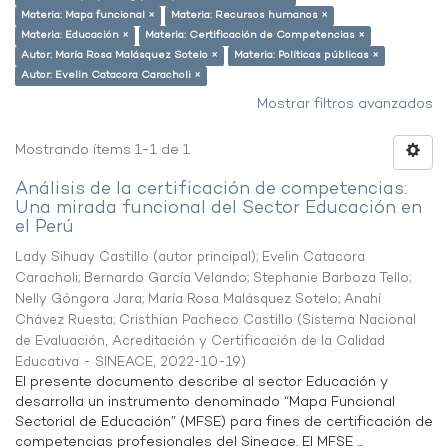
Materia: Mapa funcional ×
Materia: Recursos humanos ×
Materia: Educación ×
Materia: Certificación de Competencias ×
Autor: María Rosa Malásquez Sotelo ×
Materia: Políticas públicas ×
Autor: Evelin Catacora Caracholi ×
Mostrar filtros avanzados
Mostrando ítems 1-1 de 1
Análisis de la certificación de competencias:
Una mirada funcional del Sector Educación en
el Perú
Lady Sihuay Castillo (autor principal)
;
Evelin Catacora
Caracholi
;
Bernardo García Velando
;
Stephanie Barboza Tello
;
Nelly Góngora Jara
;
María Rosa Malásquez Sotelo
;
Anahí
Chávez Ruesta
;
Cristhian Pacheco Castillo
(
Sistema Nacional
de Evaluación, Acreditación y Certificación de la Calidad
Educativa - SINEACE
,
2022-10-19
)
El presente documento describe al sector Educación y
desarrolla un instrumento denominado “Mapa Funcional
Sectorial de Educación” (MFSE) para fines de certificación de
competencias profesionales del Sineace. El MFSE ...