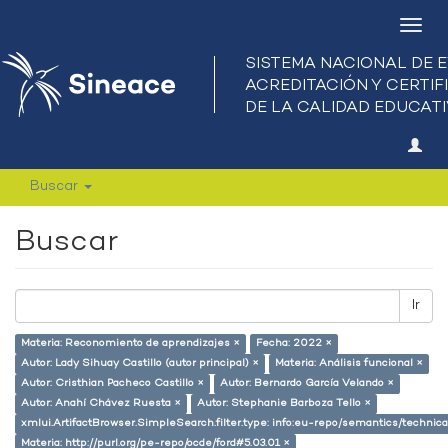
Camb
nave
Buscar
Buscar
Ir
Materia: Reconomiento de aprendizajes ×
Fecha: 2022 ×
Autor: Lady Sihuay Castillo (autor principal) ×
Materia: Análisis funcional ×
Autor: Cristhian Pacheco Castillo ×
Autor: Bernardo García Velando ×
Autor: Anahí Chávez Ruesta ×
Autor: Stephanie Barboza Tello ×
xmlui.ArtifactBrowser.SimpleSearch.filter.type: info:eu-repo/semantics/techni
Materia: http://purl.org/pe-repo/ocde/ford#5.03.01 ×