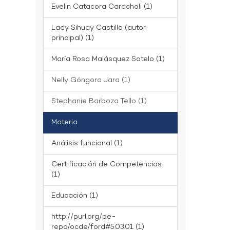
Evelin Catacora Caracholi (1)
Lady Sihuay Castillo (autor
principal) (1)
María Rosa Malásquez Sotelo (1)
Nelly Góngora Jara (1)
Stephanie Barboza Tello (1)
Materia
Análisis funcional (1)
Certificación de Competencias
(1)
Educación (1)
http://purl.org/pe-
repo/ocde/ford#5.03.01 (1)