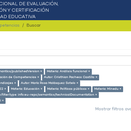
mpetencias
Buscar
emantics/publishedVersion ×
Materia: Análisis funcional ×
icación de Competencias ×
Autor: Cristhian Pacheco Castillo ×
ndizajes ×
Autor: María Rosa Malásquez Sotelo ×
22 ×
Materia: Educación ×
Materia: Políticas públicas ×
Materia: Minedu ×
.filter.type: info:eu-repo/semantics/technicalDocumentation ×
i ×
Mostrar filtros a