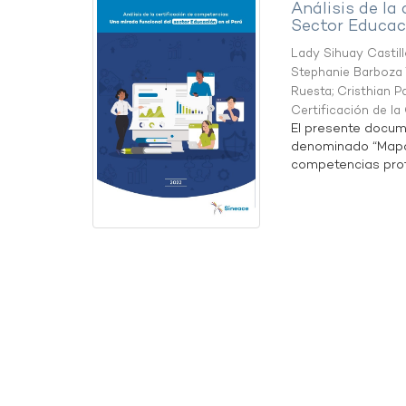
Análisis de la
Sector Educaci
Lady Sihuay Castill
Stephanie Barboza 
Ruesta
;
Cristhian P
Certificación de l
El presente docum
denominado “Mapa 
competencias profe