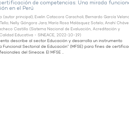
 certificación de competencias: Una mirada funcion
ón en el Perú
o (autor principal)
;
Evelin Catacora Caracholi
;
Bernardo García Velan
Tello
;
Nelly Góngora Jara
;
María Rosa Malásquez Sotelo
;
Anahí Cháve
acheco Castillo
(
Sistema Nacional de Evaluación, Acreditación y
a Calidad Educativa - SINEACE
,
2022-10-19
)
ento describe al sector Educación y desarrolla un instrumento
Funcional Sectorial de Educación” (MFSE) para fines de certifica
sionales del Sineace. El MFSE ...