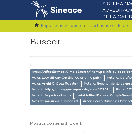
Repositorio Sineace
Certificación de co
Buscar
xmlui.ArtifactBrowser.SimpleSearch.filter.type: info:eu-repo/s
Autor: Lady Sihuay Castillo (autor principal) ×
Materia: Certif
Autor: Anahí Chávez Ruesta ×
Materia: Reconomiento de apre
Materia: http://purl.org/pe-repo/ocde/ford#5.03.01 ×
Fecha: 20
Materia: Mapa funcional ×
xmlui.ArtifactBrowser.SimpleSearch
Materia: Recursos humanos ×
Autor: Evelin Catacora Carachol
Mostrando ítems 1-1 de 1