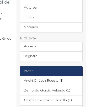
al del
Autores
do
;
Títulos
z
Materias
ción de
MI CUENTA
Acceder
Registro
Autor
Anahí Chávez Ruesta (1)
Bernardo García Velando (1)
Cristhian Pacheco Castillo (1)