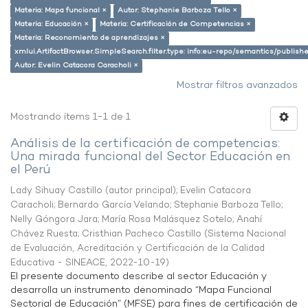
Materia: Mapa funcional ×
Autor: Stephanie Barboza Tello ×
Materia: Educación ×
Materia: Certificación de Competencias ×
Materia: Reconomiento de aprendizajes ×
xmlui.ArtifactBrowser.SimpleSearch.filter.type: info:eu-repo/semantics/publish
Autor: Evelin Catacora Caracholi ×
Mostrar filtros avanzados
Mostrando ítems 1-1 de 1
Análisis de la certificación de competencias:
Una mirada funcional del Sector Educación en
el Perú
Lady Sihuay Castillo (autor principal)
;
Evelin Catacora
Caracholi
;
Bernardo García Velando
;
Stephanie Barboza Tello
;
Nelly Góngora Jara
;
María Rosa Malásquez Sotelo
;
Anahí
Chávez Ruesta
;
Cristhian Pacheco Castillo
(
Sistema Nacional
de Evaluación, Acreditación y Certificación de la Calidad
Educativa - SINEACE
,
2022-10-19
)
El presente documento describe al sector Educación y
desarrolla un instrumento denominado “Mapa Funcional
Sectorial de Educación” (MFSE) para fines de certificación de