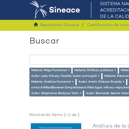
Repositorio Sineace
Certificación de co
Buscar
Materia: Mapa funcional ×
Materia: Políticas públicas ×
Mater
Autor: Lady Sihuay Castillo (autor principal) ×
Materia: Recono
Materia: Análisis funcional ×
Autor: Anahí Chávez Ruesta ×
xmlui.ArtifactBrowser.SimpleSearch.filter.type: info:eu-repo/s
Autor: Stephanie Barboza Tello ×
Autor: Bernardo García Vela
Mostrando ítems 1-1 de 1
Análisis de la