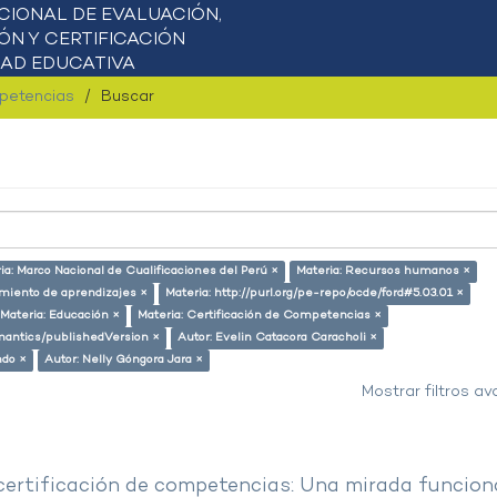
mpetencias
Buscar
ia: Marco Nacional de Cualificaciones del Perú ×
Materia: Recursos humanos ×
miento de aprendizajes ×
Materia: http://purl.org/pe-repo/ocde/ford#5.03.01 ×
Materia: Educación ×
Materia: Certificación de Competencias ×
emantics/publishedVersion ×
Autor: Evelin Catacora Caracholi ×
ndo ×
Autor: Nelly Góngora Jara ×
Mostrar filtros a
 certificación de competencias: Una mirada funcion