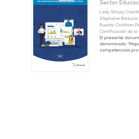
Sector Educaci
Lady Sihuay Castill
Stephanie Barboza 
Ruesta
;
Cristhian P
Certificación de l
El presente docum
denominado “Mapa 
competencias profe