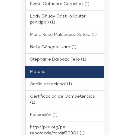
Evelin Catacora Caracholi (1)
Lady Sihuay Castillo (autor
principal) (1)
María Rosa Malásquez Sotelo (1)
Nelly Góngora Jara (1)
Stephanie Barboza Tello (1)
Materia
Análisis funcional (1)
Certificación de Competencias
(1)
Educación (1)
http://purl.org/pe-
repo/ocde/ford#5.03.01 (1)