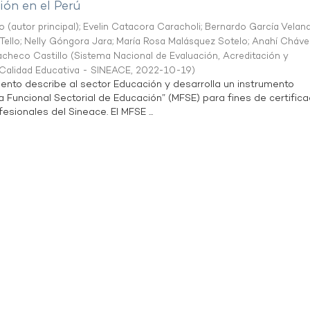
ón en el Perú
o (autor principal)
;
Evelin Catacora Caracholi
;
Bernardo García Velan
Tello
;
Nelly Góngora Jara
;
María Rosa Malásquez Sotelo
;
Anahí Cháve
acheco Castillo
(
Sistema Nacional de Evaluación, Acreditación y
a Calidad Educativa - SINEACE
,
2022-10-19
)
ento describe al sector Educación y desarrolla un instrumento
Funcional Sectorial de Educación” (MFSE) para fines de certifica
sionales del Sineace. El MFSE ...