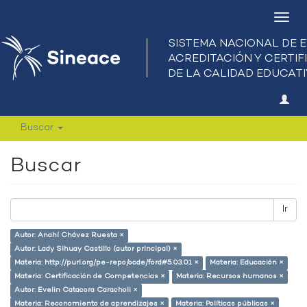
Camb
nave
Buscar
Buscar
Ir
Autor: Anahí Chávez Ruesta ×
Autor: Lady Sihuay Castillo (autor principal) ×
Materia: http://purl.org/pe-repo/ocde/ford#5.03.01 ×
Materia: Educación ×
Materia: Certificación de Competencias ×
Materia: Recursos humanos ×
Autor: Evelin Catacora Caracholi ×
Materia: Reconomiento de aprendizajes ×
Materia: Políticas públicas ×