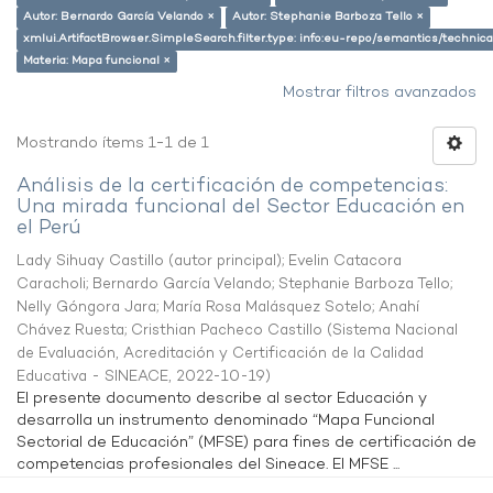
Autor: Bernardo García Velando ×
Autor: Stephanie Barboza Tello ×
xmlui.ArtifactBrowser.SimpleSearch.filter.type: info:eu-repo/semantics/techni
Materia: Mapa funcional ×
Mostrar filtros avanzados
Mostrando ítems 1-1 de 1
Análisis de la certificación de competencias:
Una mirada funcional del Sector Educación en
el Perú
Lady Sihuay Castillo (autor principal)
;
Evelin Catacora
Caracholi
;
Bernardo García Velando
;
Stephanie Barboza Tello
;
Nelly Góngora Jara
;
María Rosa Malásquez Sotelo
;
Anahí
Chávez Ruesta
;
Cristhian Pacheco Castillo
(
Sistema Nacional
de Evaluación, Acreditación y Certificación de la Calidad
Educativa - SINEACE
,
2022-10-19
)
El presente documento describe al sector Educación y
desarrolla un instrumento denominado “Mapa Funcional
Sectorial de Educación” (MFSE) para fines de certificación de
competencias profesionales del Sineace. El MFSE ...