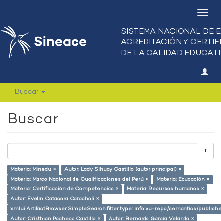
Camb
nave
Buscar
Buscar
Ir
Materia: Minedu ×
Autor: Lady Sihuay Castillo (autor principal) ×
Materia: Marco Nacional de Cualificaciones del Perú ×
Materia: Educación ×
Materia: Certificación de Competencias ×
Materia: Recursos humanos ×
Autor: Evelin Catacora Caracholi ×
xmlui.ArtifactBrowser.SimpleSearch.filter.type: info:eu-repo/semantics/publish
Autor: Cristhian Pacheco Castillo ×
Autor: Bernardo García Velando ×