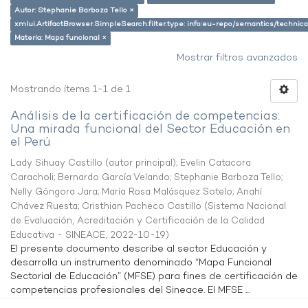
Autor: Stephanie Barboza Tello ×
xmlui.ArtifactBrowser.SimpleSearch.filter.type: info:eu-repo/semantics/techni
Materia: Mapa funcional ×
Mostrar filtros avanzados
Mostrando ítems 1-1 de 1
Análisis de la certificación de competencias:
Una mirada funcional del Sector Educación en
el Perú
Lady Sihuay Castillo (autor principal)
;
Evelin Catacora
Caracholi
;
Bernardo García Velando
;
Stephanie Barboza Tello
;
Nelly Góngora Jara
;
María Rosa Malásquez Sotelo
;
Anahí
Chávez Ruesta
;
Cristhian Pacheco Castillo
(
Sistema Nacional
de Evaluación, Acreditación y Certificación de la Calidad
Educativa - SINEACE
,
2022-10-19
)
El presente documento describe al sector Educación y
desarrolla un instrumento denominado “Mapa Funcional
Sectorial de Educación” (MFSE) para fines de certificación de
competencias profesionales del Sineace. El MFSE ...