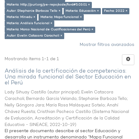
Materia: http://purl.org/pe-repo/ocde/ford#5.03.01 ×
Autor: Stephanie Barboza Tello ×
Materia: Educación ×
Fecha: 2022 ×
Materia: Minedu ×
Materia: Mapa funcional ×
Materia: Análisis funcional ×
Materia: Marco Nacional de Cualificaciones del Perú ×
Autor: Evelin Catacora Caracholi ×
Mostrar filtros avanzados
Mostrando ítems 1-1 de 1
Análisis de la certificación de competencias:
Una mirada funcional del Sector Educación en
el Perú
Lady Sihuay Castillo (autor principal)
;
Evelin Catacora
Caracholi
;
Bernardo García Velando
;
Stephanie Barboza Tello
;
Nelly Góngora Jara
;
María Rosa Malásquez Sotelo
;
Anahí
Chávez Ruesta
;
Cristhian Pacheco Castillo
(
Sistema Nacional
de Evaluación, Acreditación y Certificación de la Calidad
Educativa - SINEACE
,
2022-10-19
)
El presente documento describe al sector Educación y
desarrolla un instrumento denominado “Mapa Funcional