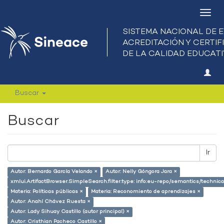
Camb
nave
Buscar
Buscar
Ir
Autor: Bernardo García Velando ×
Autor: Nelly Góngora Jara ×
xmlui.ArtifactBrowser.SimpleSearch.filter.type: info:eu-repo/semantics/techni
Materia: Políticas públicas ×
Materia: Reconomiento de aprendizajes ×
Autor: Anahí Chávez Ruesta ×
Autor: Lady Sihuay Castillo (autor principal) ×
Autor: Cristhian Pacheco Castillo ×