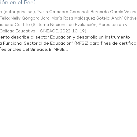
ón en el Perú
o (autor principal)
;
Evelin Catacora Caracholi
;
Bernardo García Velan
Tello
;
Nelly Góngora Jara
;
María Rosa Malásquez Sotelo
;
Anahí Cháve
acheco Castillo
(
Sistema Nacional de Evaluación, Acreditación y
a Calidad Educativa - SINEACE
,
2022-10-19
)
ento describe al sector Educación y desarrolla un instrumento
Funcional Sectorial de Educación” (MFSE) para fines de certifica
sionales del Sineace. El MFSE ...