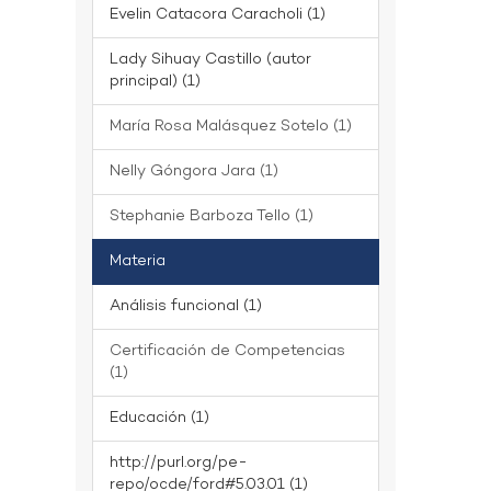
Evelin Catacora Caracholi (1)
Lady Sihuay Castillo (autor
principal) (1)
María Rosa Malásquez Sotelo (1)
Nelly Góngora Jara (1)
Stephanie Barboza Tello (1)
Materia
Análisis funcional (1)
Certificación de Competencias
(1)
Educación (1)
http://purl.org/pe-
repo/ocde/ford#5.03.01 (1)