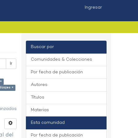
Ingresar
Buscar por
Comunidades & Colecciones
Ir
Por fecha de publicación
 ×
Autores
izajes ×
Títulos
vanzados
Materias
Esta comunidad
al del
Por fecha de publicación