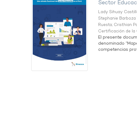
Sector Educaci
Lady Sihuay Castill
Stephanie Barboza 
Ruesta
;
Cristhian P
Certificación de l
El presente docum
denominado “Mapa 
competencias profe