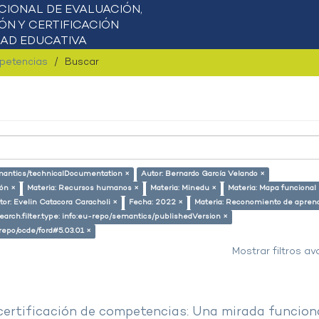
mpetencias
Buscar
semantics/technicalDocumentation ×
Autor: Bernardo García Velando ×
ión ×
Materia: Recursos humanos ×
Materia: Minedu ×
Materia: Mapa funcional
tor: Evelin Catacora Caracholi ×
Fecha: 2022 ×
Materia: Reconomiento de aprend
arch.filter.type: info:eu-repo/semantics/publishedVersion ×
-repo/ocde/ford#5.03.01 ×
Mostrar filtros a
 certificación de competencias: Una mirada funcion