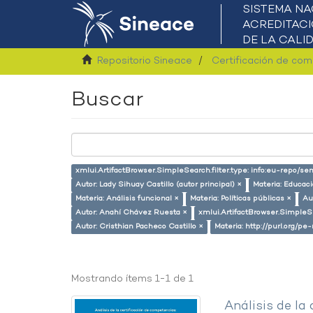
Repositorio Sineace
Certificación de co
Buscar
xmlui.ArtifactBrowser.SimpleSearch.filter.type: info:eu-repo/
Autor: Lady Sihuay Castillo (autor principal) ×
Materia: Educac
Materia: Análisis funcional ×
Materia: Políticas públicas ×
Au
Autor: Anahí Chávez Ruesta ×
xmlui.ArtifactBrowser.SimpleSe
Autor: Cristhian Pacheco Castillo ×
Materia: http://purl.org/pe
Mostrando ítems 1-1 de 1
Análisis de la