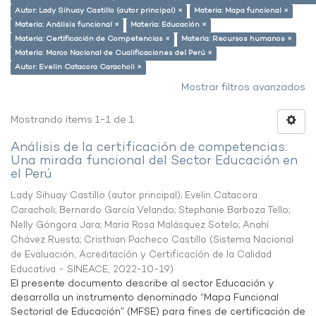
Autor: Lady Sihuay Castillo (autor principal) ×
Materia: Mapa funcional ×
Materia: Análisis funcional ×
Materia: Educación ×
Materia: Certificación de Competencias ×
Materia: Recursos humanos ×
Materia: Marco Nacional de Cualificaciones del Perú ×
Autor: Evelin Catacora Caracholi ×
Mostrar filtros avanzados
Mostrando ítems 1-1 de 1
Análisis de la certificación de competencias:
Una mirada funcional del Sector Educación en
el Perú
Lady Sihuay Castillo (autor principal)
;
Evelin Catacora
Caracholi
;
Bernardo García Velando
;
Stephanie Barboza Tello
;
Nelly Góngora Jara
;
María Rosa Malásquez Sotelo
;
Anahí
Chávez Ruesta
;
Cristhian Pacheco Castillo
(
Sistema Nacional
de Evaluación, Acreditación y Certificación de la Calidad
Educativa - SINEACE
,
2022-10-19
)
El presente documento describe al sector Educación y
desarrolla un instrumento denominado “Mapa Funcional
Sectorial de Educación” (MFSE) para fines de certificación de