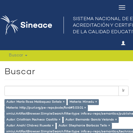
Camb
nave
Buscar
Buscar
Ir
Autor: María Rosa Malásquez Sotelo ×
Materia: Minedu ×
Materia: http://purl.org/pe-repo/ocde/ford#5.03.01 ×
xmlui.ArtifactBrowser.SimpleSearch.filter.type: info:eu-repo/semantics/publish
Autor: Cristhian Pacheco Castillo ×
Autor: Bernardo García Velando ×
Autor: Anahí Chávez Ruesta ×
Autor: Stephanie Barboza Tello ×
xmlui.ArtifactBrowser.SimpleSearch.filter.type: info:eu-repo/semantics/techni