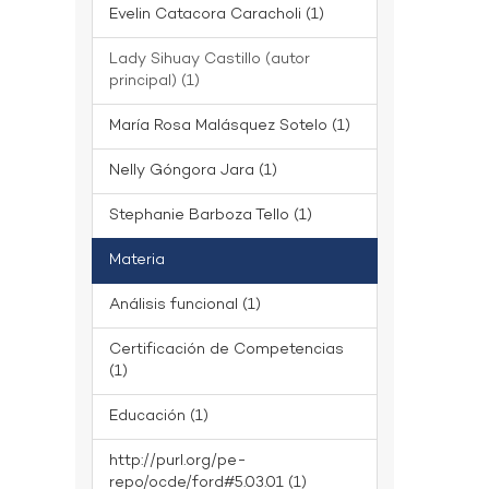
Evelin Catacora Caracholi (1)
Lady Sihuay Castillo (autor
principal) (1)
María Rosa Malásquez Sotelo (1)
Nelly Góngora Jara (1)
Stephanie Barboza Tello (1)
Materia
Análisis funcional (1)
Certificación de Competencias
(1)
Educación (1)
http://purl.org/pe-
repo/ocde/ford#5.03.01 (1)