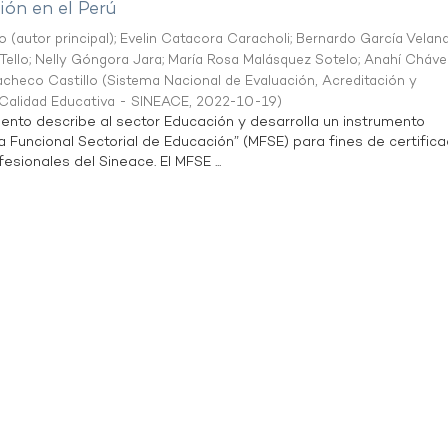
ón en el Perú
o (autor principal)
;
Evelin Catacora Caracholi
;
Bernardo García Velan
Tello
;
Nelly Góngora Jara
;
María Rosa Malásquez Sotelo
;
Anahí Cháve
acheco Castillo
(
Sistema Nacional de Evaluación, Acreditación y
a Calidad Educativa - SINEACE
,
2022-10-19
)
ento describe al sector Educación y desarrolla un instrumento
Funcional Sectorial de Educación” (MFSE) para fines de certifica
sionales del Sineace. El MFSE ...