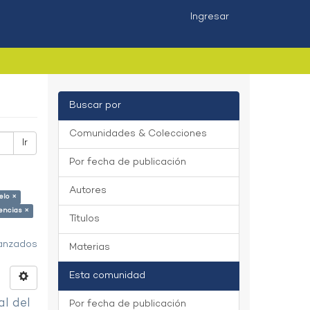
Ingresar
Buscar por
Comunidades & Colecciones
Ir
Por fecha de publicación
Autores
elo ×
encias ×
Títulos
vanzados
Materias
Esta comunidad
al del
Por fecha de publicación