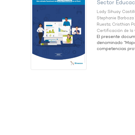
Sector Educaci
Lady Sihuay Castill
Stephanie Barboza 
Ruesta
;
Cristhian P
Certificación de l
El presente docum
denominado “Mapa 
competencias profe