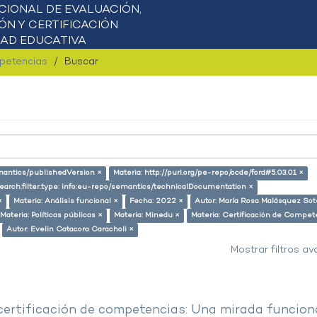
mpetencias
Buscar
emantics/publishedVersion ×
Materia: http://purl.org/pe-repo/ocde/ford#5.03.01 ×
earch.filter.type: info:eu-repo/semantics/technicalDocumentation ×
×
Materia: Análisis funcional ×
Fecha: 2022 ×
Autor: María Rosa Malásquez Sot
Materia: Políticas públicas ×
Materia: Minedu ×
Materia: Certificación de Compet
Autor: Evelin Catacora Caracholi ×
Mostrar filtros a
 certificación de competencias: Una mirada funcion