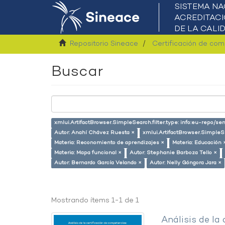
Repositorio Sineace
Certificación de co
Buscar
xmlui.ArtifactBrowser.SimpleSearch.filter.type: info:eu-repo/s
Autor: Anahí Chávez Ruesta ×
xmlui.ArtifactBrowser.SimpleS
Materia: Reconomiento de aprendizajes ×
Materia: Educación 
Materia: Mapa funcional ×
Autor: Stephanie Barboza Tello ×
Autor: Bernardo García Velando ×
Autor: Nelly Góngora Jara ×
Mostrando ítems 1-1 de 1
Análisis de la