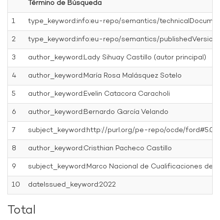
Término de Búsqueda
1
type_keyword:info:eu-repo/semantics/technicalDocumen
2
type_keyword:info:eu-repo/semantics/publishedVersion
3
author_keyword:Lady Sihuay Castillo (autor principal)
4
author_keyword:María Rosa Malásquez Sotelo
5
author_keyword:Evelin Catacora Caracholi
6
author_keyword:Bernardo García Velando
7
subject_keyword:http://purl.org/pe-repo/ocde/ford#5.03.
8
author_keyword:Cristhian Pacheco Castillo
9
subject_keyword:Marco Nacional de Cualificaciones del 
10
dateIssued_keyword:2022
Total