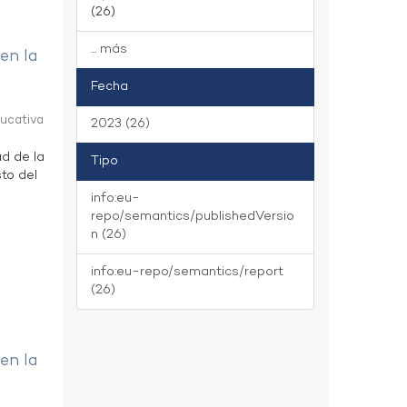
(26)
... más
 en la
Fecha
ducativa
2023 (26)
ad de la
Tipo
to del
info:eu-
repo/semantics/publishedVersio
n (26)
info:eu-repo/semantics/report
(26)
 en la