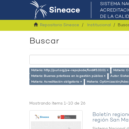
Repositorio Sineace
Institucional
Busc
Buscar
Materia: http://purl.org/pe-repo/ocde/ford#5.03.01 ×
Materia: C
Materia: Buenas prácticas en la gestión pública ×
Autor: Siste
Materia: Acreditación obligatoria ×
Materia: Optimización/Adec
Mostrando ítems 1-10 de 26
Boletín region
región San Ma
Sistema Nacional de