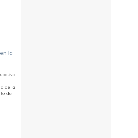
 en la
ducativa
ad de la
to del