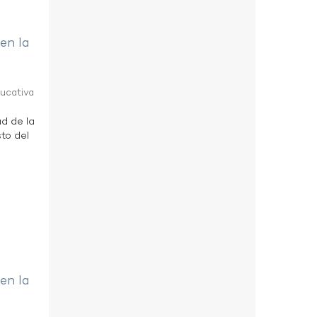
 en la
ducativa
ad de la
to del
 en la