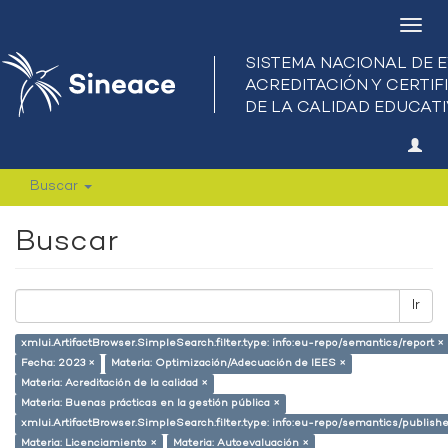
Camb
nave
Buscar
Buscar
Ir
xmlui.ArtifactBrowser.SimpleSearch.filter.type: info:eu-repo/semantics/report ×
Fecha: 2023 ×
Materia: Optimización/Adecuación de IEES ×
Materia: Acreditación de la calidad ×
Materia: Buenas prácticas en la gestión pública ×
xmlui.ArtifactBrowser.SimpleSearch.filter.type: info:eu-repo/semantics/publish
Materia: Licenciamiento ×
Materia: Autoevaluación ×