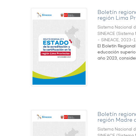
Boletín region
región Lima Pr
Sistema Nacional de
SINEACE
(
Sistema N
- SINEACE
,
2023-1
El Boletín Regiona
educación superio
año 2023, considera
Boletín region
región Madre 
Sistema Nacional de
SINEACE
(
Sistema N