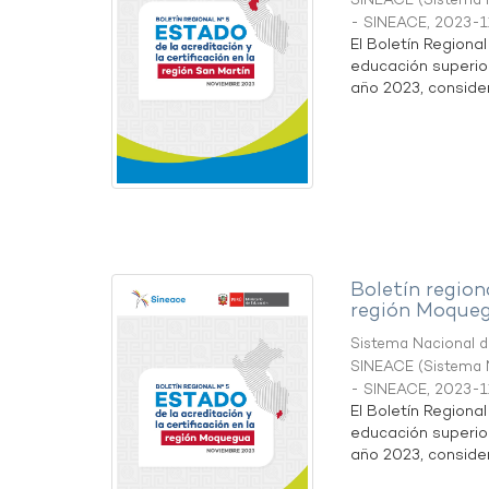
SINEACE
(
Sistema N
- SINEACE
,
2023-1
El Boletín Regiona
educación superio
año 2023, considera
Boletín region
región Moque
Sistema Nacional de
SINEACE
(
Sistema N
- SINEACE
,
2023-1
El Boletín Regiona
educación superio
año 2023, considera