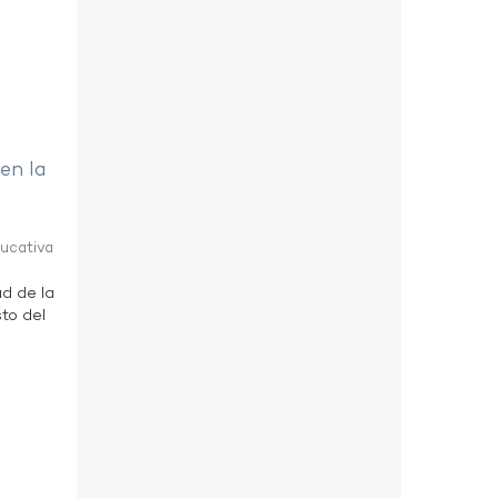
 en la
ducativa
ad de la
to del