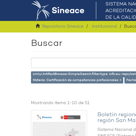
Repositorio Sineace
Institucional
Busc
Buscar
xmlui.ArtifactBrowser.SimpleSearch.filter.type: info:eu-repo/s
Materia: Certificación de competencias profesionales ×
Fecha
Mostrando ítems 1-10 de 51
Boletín region
región San Ma
Sistema Nacional de