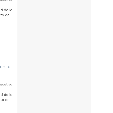
ad de la
to del
 en la
ducativa
ad de la
to del