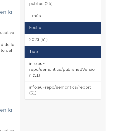
pública (26)
 en la
... más
Fecha
ducativa
2023 (51)
ad de la
to del
Tipo
info:eu-
repo/semantics/publishedVersio
n (51)
info:eu-repo/semantics/report
(51)
 en la
ducativa