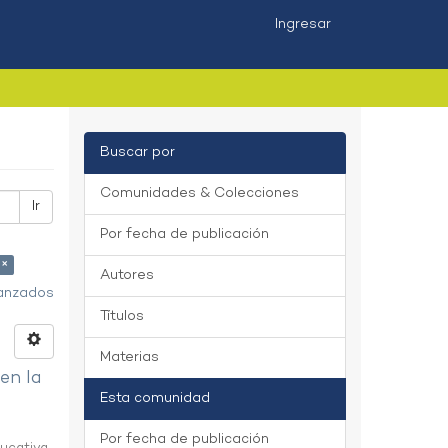
Ingresar
Buscar por
Comunidades & Colecciones
Ir
Por fecha de publicación
 ×
Autores
vanzados
Títulos
Materias
 en la
Esta comunidad
Por fecha de publicación