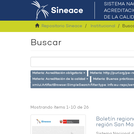
Repositorio Sineace
Institucional
Busc
Buscar
Materia: Acreditación obligatoria ×
Materia: http://purl.org/pe-
Materia: Acreditación de la calidad ×
Materia: Buenas prácticas
xmlui.ArtifactBrowser.SimpleSearch.filter.type: info:eu-repo/s
Mostrando ítems 1-10 de 26
Boletín region
región San Ma
Sistema Nacional de