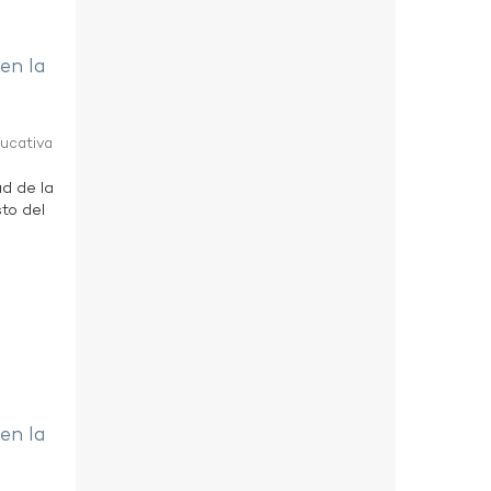
 en la
ducativa
ad de la
to del
 en la