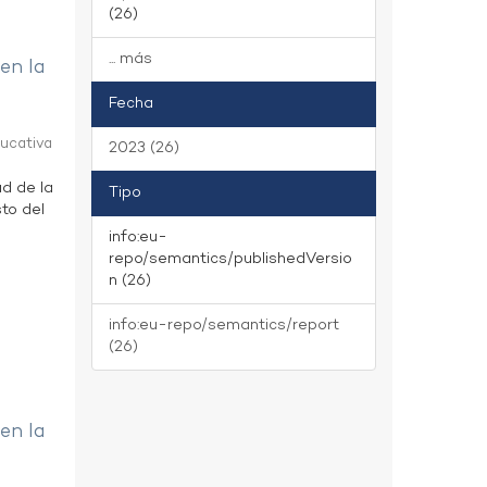
(26)
... más
 en la
Fecha
ducativa
2023 (26)
ad de la
Tipo
to del
info:eu-
repo/semantics/publishedVersio
n (26)
info:eu-repo/semantics/report
(26)
 en la