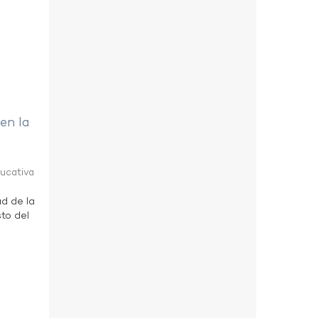
 en la
ducativa
ad de la
to del