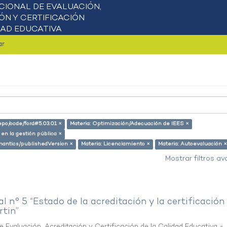
ar
repo/ocde/ford#5.03.01 ×
Materia: Optimización/Adecuación de IEES ×
 en la gestión pública ×
emantics/publishedVersion ×
Materia: Licenciamiento ×
Materia: Autoevaluación ×
Mostrar filtros a
al n° 5 “Estado de la acreditación y la certificación
rtin”
 Evaluación, Acreditación y Certificación de la Calidad Educativa -