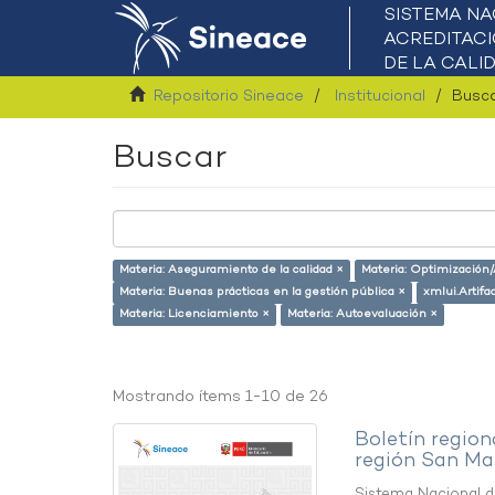
Repositorio Sineace
Institucional
Busc
Buscar
Materia: Aseguramiento de la calidad ×
Materia: Optimización
Materia: Buenas prácticas en la gestión pública ×
xmlui.Artif
Materia: Licenciamiento ×
Materia: Autoevaluación ×
Mostrando ítems 1-10 de 26
Boletín region
región San Ma
Sistema Nacional de