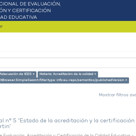
ar
/Adecuación de IEES ×
Materia: Acreditación de la calidad ×
actBrowser.SimpleSearch.filter.type: info:eu-repo/semantics/publishedVersion ×
Mostrar filtros a
al n° 5 “Estado de la acreditación y la certificación
rtin”
 Evaluación, Acreditación y Certificación de la Calidad Educativa -