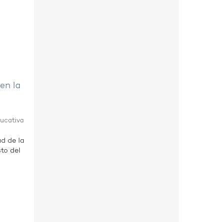
 en la
ducativa
ad de la
to del