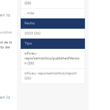
(26)
... más
 en la
Fecha
ducativa
2023 (26)
ad de la
Tipo
to del
info:eu-
repo/semantics/publishedVersio
n (26)
info:eu-repo/semantics/report
(26)
 en la