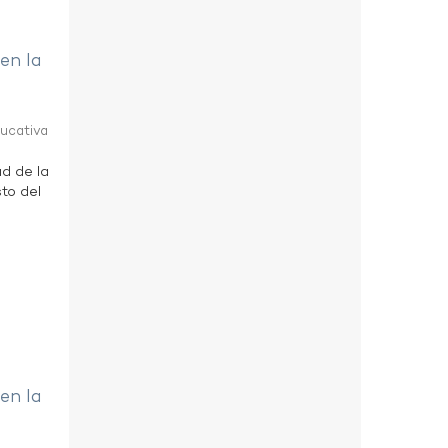
 en la
ducativa
ad de la
to del
 en la