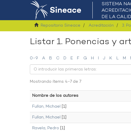
Repositorio Sineace
Acreditación
3. P
Listar 1. Ponencias y a
0-9
A
B
C
D
E
F
G
H
I
J
K
L
M
Mostrando ítems 4-7 de 7
Nombre de los autores
Fullan, Michael
[1]
Fullan, Michael
[1]
Ravela, Pedro
[1]