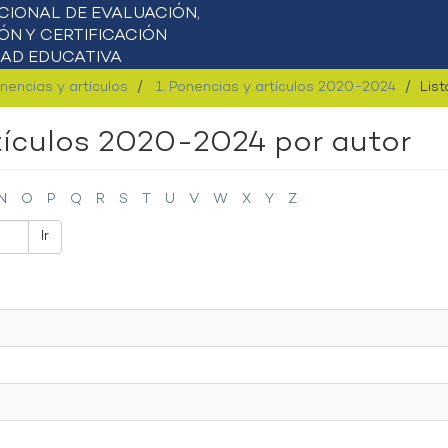
onencias y artículos
1. Ponencias y artículos 2020-2024
List
rtículos 2020-2024 por autor
N
O
P
Q
R
S
T
U
V
W
X
Y
Z
Ir