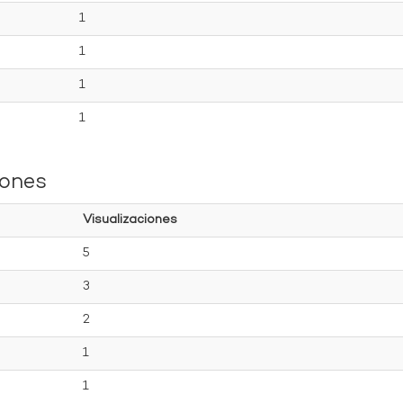
1
1
1
1
iones
Visualizaciones
5
3
2
1
1