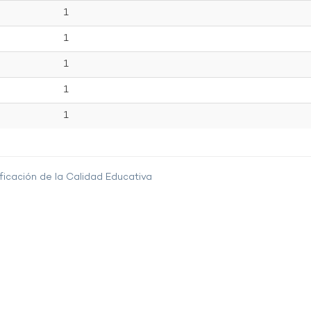
1
1
1
1
1
ficación de la Calidad Educativa