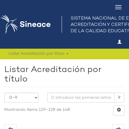
Camb
nave
Listar Acreditación por título
Listar Acreditación por
título
Ir
Mostrando ítems 129-128 de 148