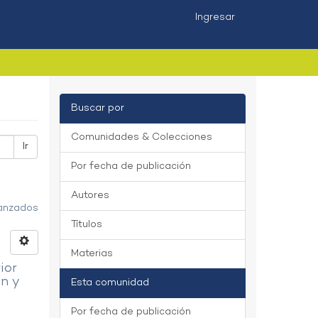
Ingresar
Buscar por
Comunidades & Colecciones
Ir
Por fecha de publicación
Autores
vanzados
Títulos
Materias
ior
en y
Esta comunidad
Por fecha de publicación