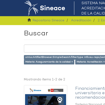
Repositorio Sineace
Acreditación
2. E
Buscar
xmlui.ArtifactBrowser.SimpleSearch.filter.type: info:eu-repo/se
Materia: Aseguramiento de la calidad ×
Materia: Acreditación ×
Mostrando ítems 1-2 de 2
Financiamiento
universitaria 
recomendacion
Sistema Nacional de