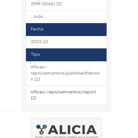
(PPR 0066) (2)
... más
Fecha
2023 (2)
Tipo
info:eu-
repo/semantics/publishedVersio
n (2)
info:eu-repo/semantics/report
(2)