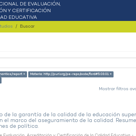
studios
Buscar
mantics/report ×
Materia: http://purl.org/pe-repo/ocde/ford#5.03.01 ×
Mostrar filtros a
 de la garantía de la calidad de la educación super
en el marco del aseguramiento de la calidad. Resum
es de política.
 Evaluación, Acreditación y Certificación de la Calidad Educativa -