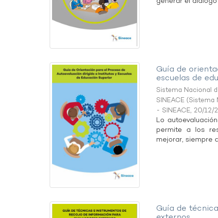
generar el diálogo 
Guía de orienta
escuelas de edu
Sistema Nacional de
SINEACE
(
Sistema N
- SINEACE
,
20/12/
Lo autoevaluación
permite a los re
mejorar, siempre qu
Guía de técnic
externos