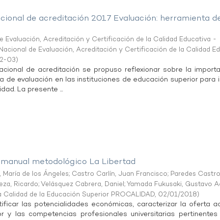
cional de acreditación 2017 Evaluación: herramienta d
 Evaluación, Acreditación y Certificación de la Calidad Educativa -
acional de Evaluación, Acreditación y Certificación de la Calidad E
2-03
)
cional de acreditación se propuso reflexionar sobre la import
a de evaluación en las instituciones de educación superior para 
idad. La presente ...
y manual metodológico La Libertad
María de los Ángeles
;
Castro Carlín, Juan Francisco
;
Paredes Castro
za, Ricardo
;
Velásquez Cabrera, Daniel
;
Yamada Fukusaki, Gustavo A
a Calidad de la Educación Superior PROCALIDAD
,
02/01/2018
)
tificar las potencialidades económicas, caracterizar la oferta a
r y las competencias profesionales universitarias pertinentes