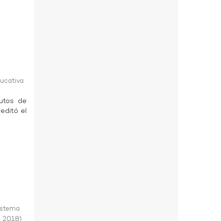
ducativa
tutos de
editó el
istema
,
2018
)