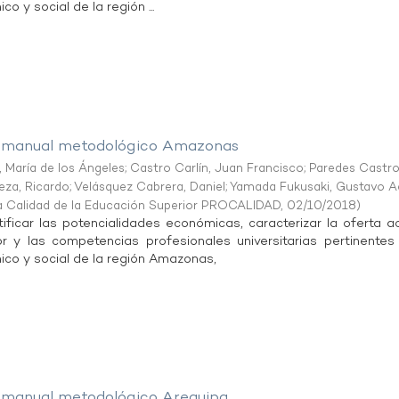
o y social de la región ...
y manual metodológico Amazonas
María de los Ángeles
;
Castro Carlín, Juan Francisco
;
Paredes Castro
za, Ricardo
;
Velásquez Cabrera, Daniel
;
Yamada Fukusaki, Gustavo A
a Calidad de la Educación Superior PROCALIDAD
,
02/10/2018
)
tificar las potencialidades económicas, caracterizar la oferta a
r y las competencias profesionales universitarias pertinentes
ico y social de la región Amazonas,
y manual metodológico Arequipa