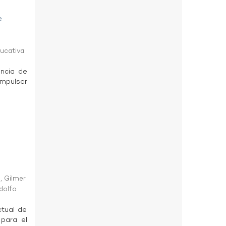
e
ducativa
ancia de
impulsar
, Gilmer
dolfo
ctual de
 para el