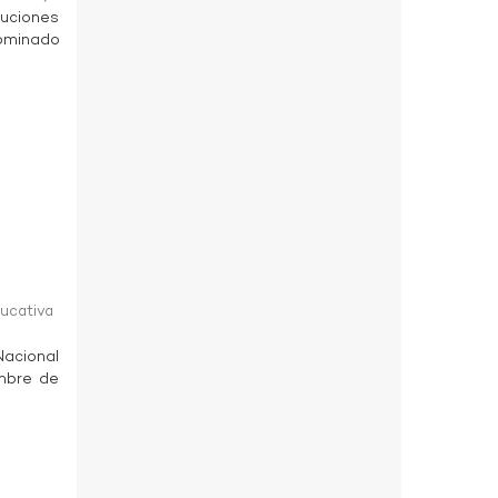
uciones
ominado
ducativa
Nacional
embre de