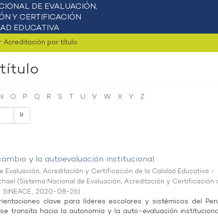
r Acreditación por título
título
N
O
P
Q
R
S
T
U
V
W
X
Y
Z
Ir
cambio y la autoevaluación institucional
 Evaluación, Acreditación y Certificación de la Calidad Educativa -
ichael
(
Sistema Nacional de Evaluación, Acreditación y Certificación 
- SINEACE.
,
2020-08-26
)
ientaciones clave para líderes escolares y sistémicos del Per
 transita hacia la autonomía y la auto-evaluación instituciona