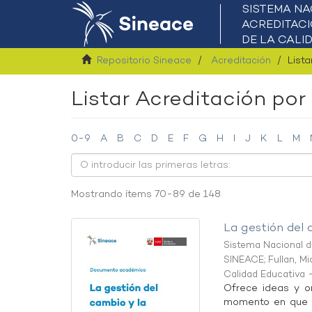
Repositorio Sineace
Acreditación
Lista
Listar Acreditación por 
0-9
A
B
C
D
E
F
G
H
I
J
K
L
M
Mostrando ítems 70-89 de 148
La gestión del 
Sistema Nacional de
SINEACE
;
Fullan, M
Calidad Educativa 
Ofrece ideas y or
momento en que se