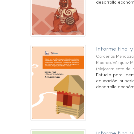
desarrollo económic
Informe final 
Cárdenas Mendoza, 
Ricardo
;
Vásquez Me
(
Mejoramiento de l
Estudio para iden
educación superio
desarrollo económ
Informe final 