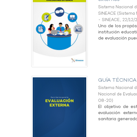
Sistema Nacional de
SINEACE
(
Sistema N
- SINEACE.
,
22/12/
Uno de los propósi
institución educat
de evaluación pued
GUÍA TÉCNIC
Sistema Nacional de
Nacional de Evaluac
08-20
)
El objetivo de es
evaluación exter
sanitaria generada