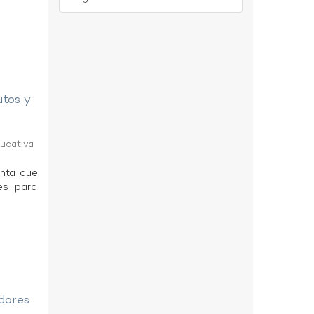
utos y
ducativa
enta que
es para
adores